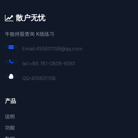
散户无忧
牛散持股查询 K线练习
Email:455631158@qq.com
tel:+86 181-0808-6581
QQ:
455631158
产品
说明
功能