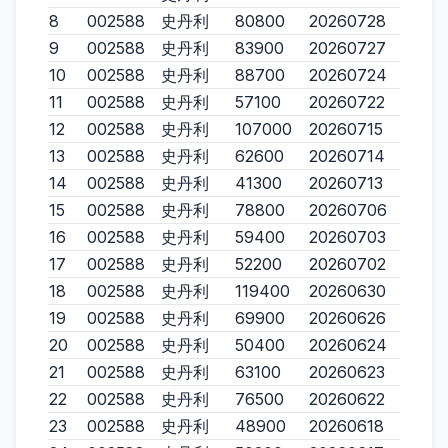
8
002588
史丹利
80800
20260728
9
002588
史丹利
83900
20260727
10
002588
史丹利
88700
20260724
11
002588
史丹利
57100
20260722
12
002588
史丹利
107000
20260715
13
002588
史丹利
62600
20260714
14
002588
史丹利
41300
20260713
15
002588
史丹利
78800
20260706
16
002588
史丹利
59400
20260703
17
002588
史丹利
52200
20260702
18
002588
史丹利
119400
20260630
19
002588
史丹利
69900
20260626
20
002588
史丹利
50400
20260624
21
002588
史丹利
63100
20260623
22
002588
史丹利
76500
20260622
23
002588
史丹利
48900
20260618