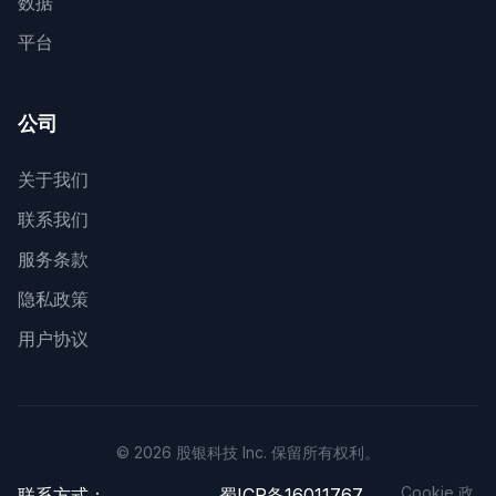
数据
平台
公司
关于我们
联系我们
服务条款
隐私政策
用户协议
© 2026 股银科技 Inc. 保留所有权利。
Cookie 政
联系方式：
蜀ICP备16011767