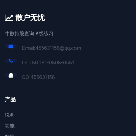
散户无忧
牛散持股查询 K线练习
Email:455631158@qq.com
tel:+86 181-0808-6581
QQ:
455631158
产品
说明
功能