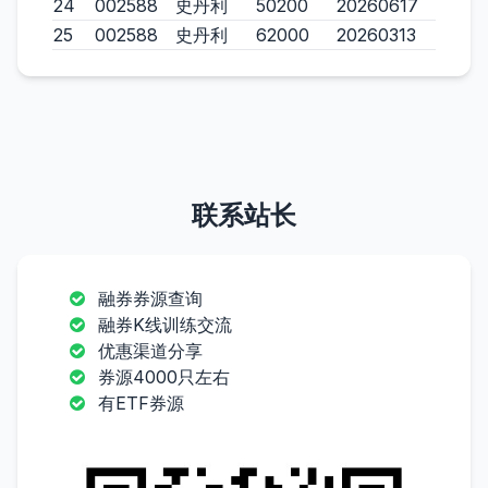
24
002588
史丹利
50200
20260617
25
002588
史丹利
62000
20260313
联系站长
融券券源查询
融券K线训练交流
优惠渠道分享
券源4000只左右
有ETF券源