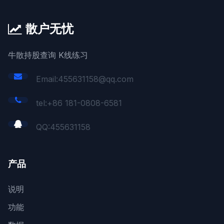
散户无忧
牛散持股查询 K线练习
Email:455631158@qq.com
tel:+86 181-0808-6581
QQ:
455631158
产品
说明
功能