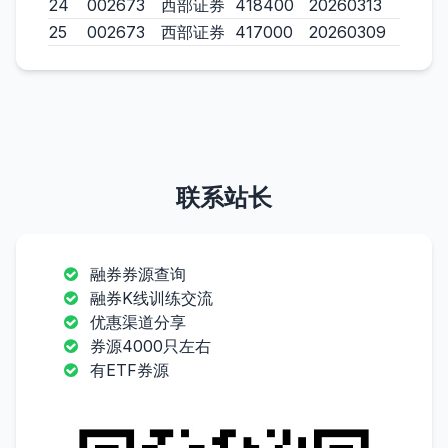
24
002673
西部证券
418400
20260313
25
002673
西部证券
417000
20260309
联系站长
融券券源查询
融券K线训练交流
优惠渠道分享
券源4000只左右
有ETF券源