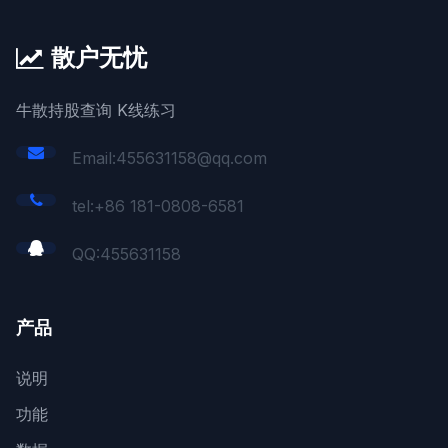
散户无忧
牛散持股查询 K线练习
Email:455631158@qq.com
tel:+86 181-0808-6581
QQ:
455631158
产品
说明
功能