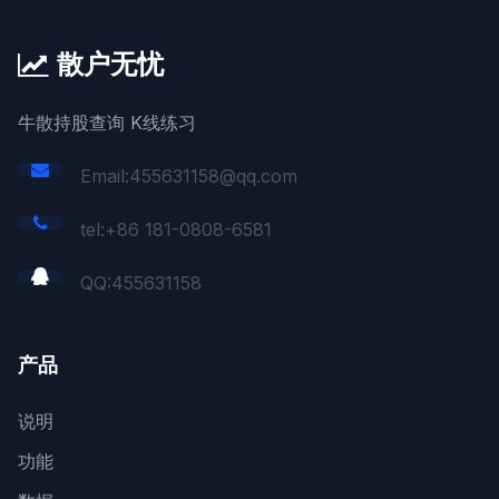
散户无忧
牛散持股查询 K线练习
Email:455631158@qq.com
tel:+86 181-0808-6581
QQ:
455631158
产品
说明
功能