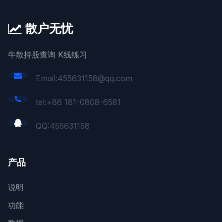
散户无忧
牛散持股查询 K线练习
Email:455631158@qq.com
tel:+86 181-0808-6581
QQ:
455631158
产品
说明
功能