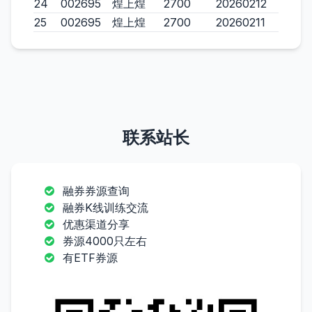
24
002695
煌上煌
2700
20260212
25
002695
煌上煌
2700
20260211
联系站长
融券券源查询
融券K线训练交流
优惠渠道分享
券源4000只左右
有ETF券源