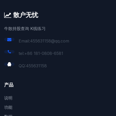
散户无忧
牛散持股查询 K线练习
Email:455631158@qq.com
tel:+86 181-0808-6581
QQ:
455631158
产品
说明
功能