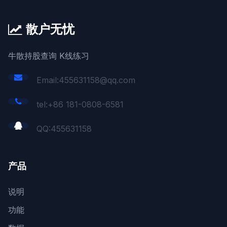
散户无忧
牛散持股查询 K线练习
Email:455631158@qq.com
tel:+86 181-0808-6581
QQ:
455631158
产品
说明
功能