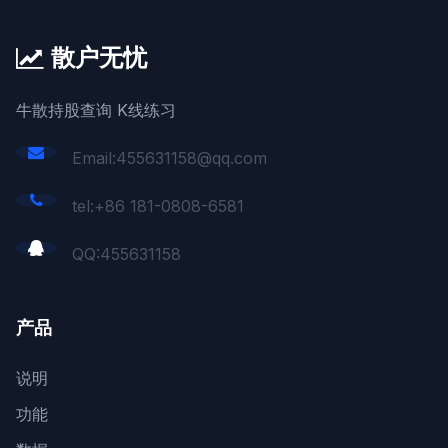
散户无忧
牛散持股查询 K线练习
Email:455631158@qq.com
tel:+86 181-0808-6581
QQ:
455631158
产品
说明
功能