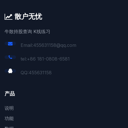
散户无忧
牛散持股查询 K线练习
Email:455631158@qq.com
tel:+86 181-0808-6581
QQ:
455631158
产品
说明
功能