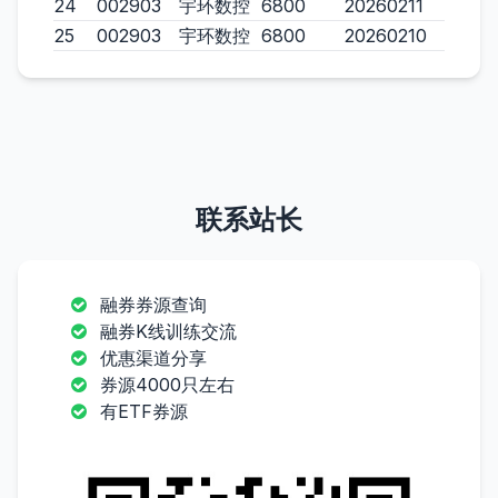
24
002903
宇环数控
6800
20260211
25
002903
宇环数控
6800
20260210
联系站长
融券券源查询
融券K线训练交流
优惠渠道分享
券源4000只左右
有ETF券源