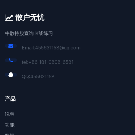
散户无忧
牛散持股查询 K线练习
Email:455631158@qq.com
tel:+86 181-0808-6581
QQ:
455631158
产品
说明
功能