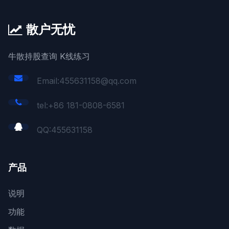
散户无忧
牛散持股查询 K线练习
Email:455631158@qq.com
tel:+86 181-0808-6581
QQ:
455631158
产品
说明
功能