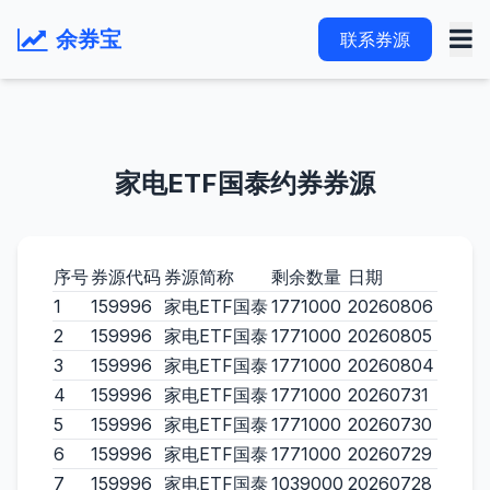
余券宝
联系券源
家电ETF国泰约券券源
序号
券源代码
券源简称
剩余数量
日期
1
159996
家电ETF国泰
1771000
20260806
2
159996
家电ETF国泰
1771000
20260805
3
159996
家电ETF国泰
1771000
20260804
4
159996
家电ETF国泰
1771000
20260731
5
159996
家电ETF国泰
1771000
20260730
6
159996
家电ETF国泰
1771000
20260729
7
159996
家电ETF国泰
1039000
20260728