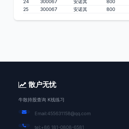
24
300067
安诺其
800
25
300067
安诺其
800
散户无忧
牛散持股查询 K线练习
Email:455631158@qq.com
tel:+86 181-0808-6581