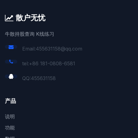
散户无忧
牛散持股查询 K线练习
Email:455631158@qq.com
tel:+86 181-0808-6581
QQ:
455631158
产品
说明
功能