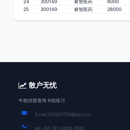
24
300149
睿智医药
8000
25
300149
睿智医药
28000
散户无忧
牛散持股查询 K线练习
Email:455631158@qq.com
tel:+86 181-0808-6581