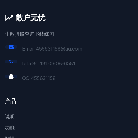
散户无忧
牛散持股查询 K线练习
Email:455631158@qq.com
tel:+86 181-0808-6581
QQ:
455631158
产品
说明
功能