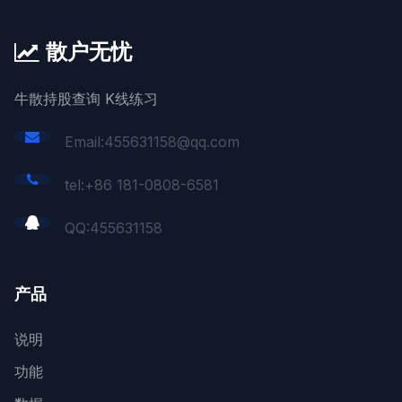
散户无忧
牛散持股查询 K线练习
Email:455631158@qq.com
tel:+86 181-0808-6581
QQ:
455631158
产品
说明
功能