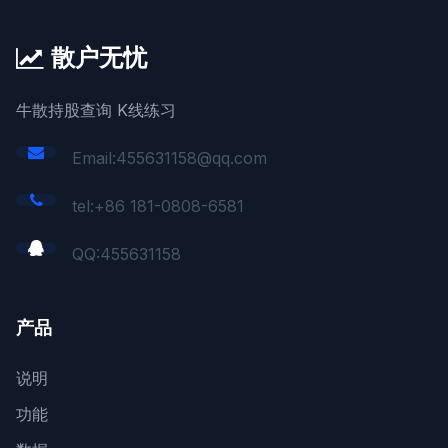
散户无忧
牛散持股查询 K线练习
Email:455631158@qq.com
tel:+86 181-0808-6581
QQ:
455631158
产品
说明
功能