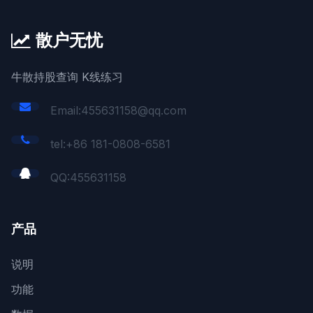
散户无忧
牛散持股查询 K线练习
Email:455631158@qq.com
tel:+86 181-0808-6581
QQ:
455631158
产品
说明
功能