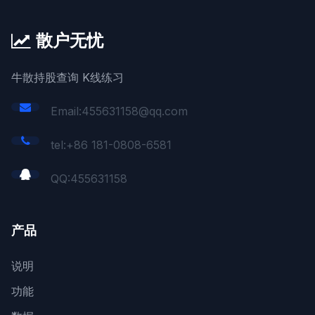
散户无忧
牛散持股查询 K线练习
Email:455631158@qq.com
tel:+86 181-0808-6581
QQ:
455631158
产品
说明
功能