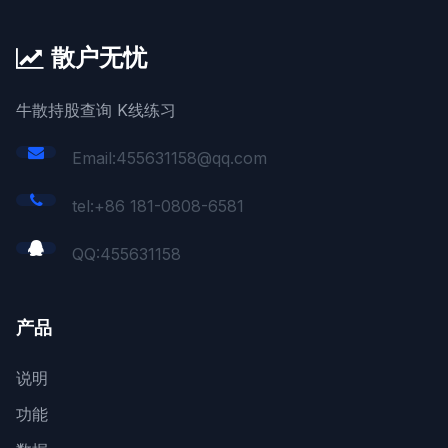
散户无忧
牛散持股查询 K线练习
Email:455631158@qq.com
tel:+86 181-0808-6581
QQ:
455631158
产品
说明
功能