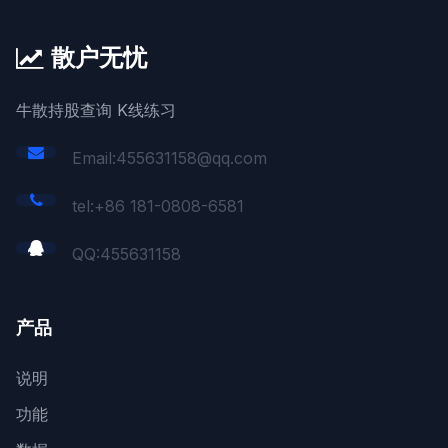
散户无忧
牛散持股查询 K线练习
Email:455631158@qq.com
tel:+86 181-0808-6581
QQ:
455631158
产品
说明
功能