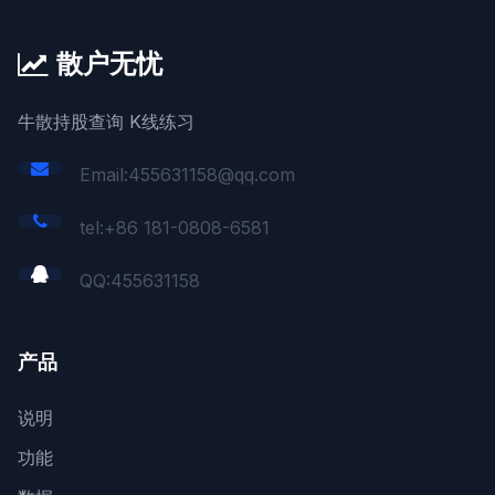
散户无忧
牛散持股查询 K线练习
Email:455631158@qq.com
tel:+86 181-0808-6581
QQ:
455631158
产品
说明
功能