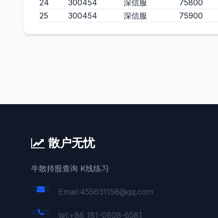
24
300454
深信服
75800
25
300454
深信服
75900
散户无忧
牛散持股查询 K线练习
Email:455631158@qq.com
tel:+86 181-0808-6581