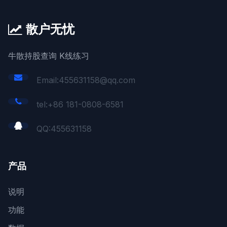
散户无忧
牛散持股查询 K线练习
Email:455631158@qq.com
tel:+86 181-0808-6581
QQ:
455631158
产品
说明
功能