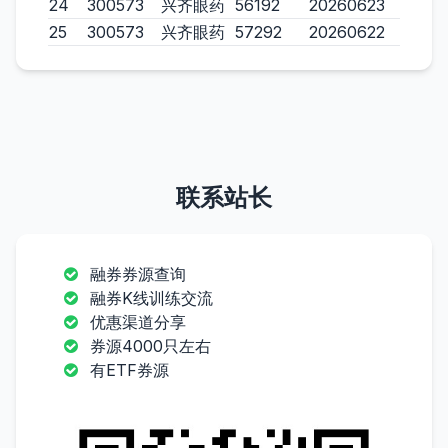
24
300573
兴齐眼药
56192
20260623
25
300573
兴齐眼药
57292
20260622
联系站长
融券券源查询
融券K线训练交流
优惠渠道分享
券源4000只左右
有ETF券源