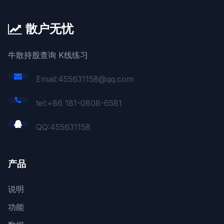
散户无忧
牛散持股查询 K线练习
Email:455631158@qq.com
tel:+86 181-0808-6581
QQ:
455631158
产品
说明
功能