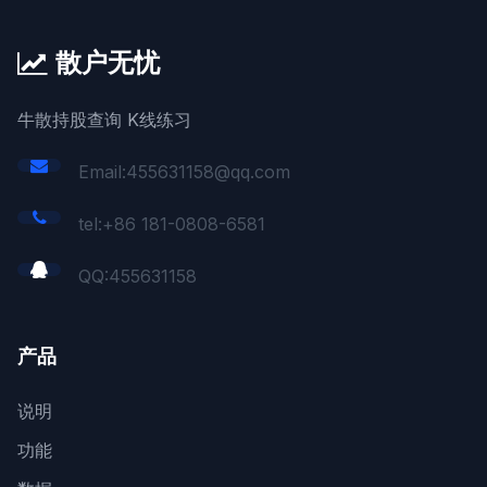
散户无忧
牛散持股查询 K线练习
Email:455631158@qq.com
tel:+86 181-0808-6581
QQ:
455631158
产品
说明
功能