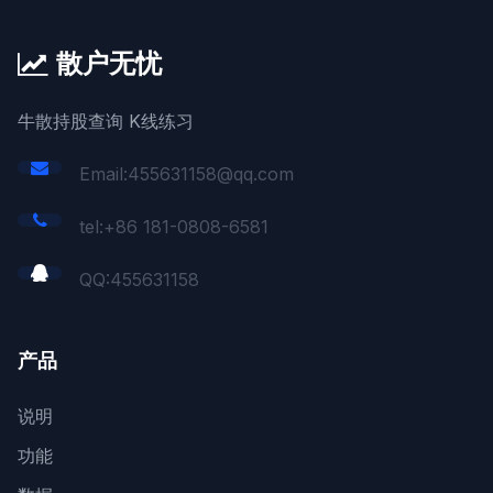
散户无忧
牛散持股查询 K线练习
Email:455631158@qq.com
tel:+86 181-0808-6581
QQ:
455631158
产品
说明
功能