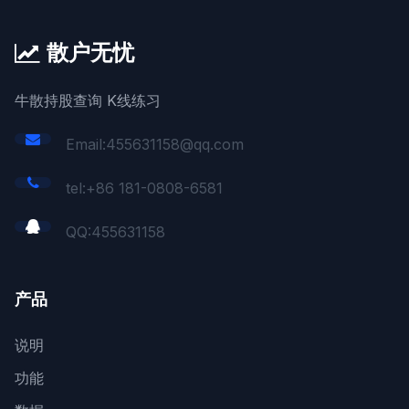
散户无忧
牛散持股查询 K线练习
Email:455631158@qq.com
tel:+86 181-0808-6581
QQ:
455631158
产品
说明
功能