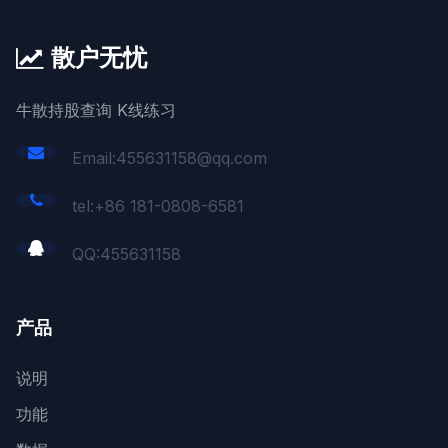
散户无忧
牛散持股查询 K线练习
Email:455631158@qq.com
tel:+86 181-0808-6581
QQ:
455631158
产品
说明
功能