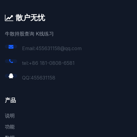
散户无忧
牛散持股查询 K线练习
Email:455631158@qq.com
tel:+86 181-0808-6581
QQ:
455631158
产品
说明
功能