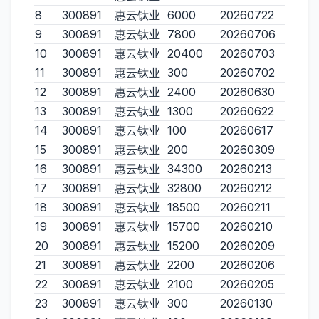
8
300891
惠云钛业
6000
20260722
9
300891
惠云钛业
7800
20260706
10
300891
惠云钛业
20400
20260703
11
300891
惠云钛业
300
20260702
12
300891
惠云钛业
2400
20260630
13
300891
惠云钛业
1300
20260622
14
300891
惠云钛业
100
20260617
15
300891
惠云钛业
200
20260309
16
300891
惠云钛业
34300
20260213
17
300891
惠云钛业
32800
20260212
18
300891
惠云钛业
18500
20260211
19
300891
惠云钛业
15700
20260210
20
300891
惠云钛业
15200
20260209
21
300891
惠云钛业
2200
20260206
22
300891
惠云钛业
2100
20260205
23
300891
惠云钛业
300
20260130