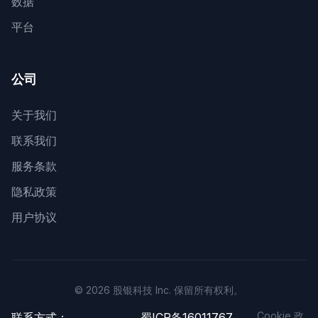
数据
平台
公司
关于我们
联系我们
服务条款
隐私政策
用户协议
© 2026 股银科技 Inc. 保留所有权利。
Cookie 政
联系方式：
蜀ICP备16011767