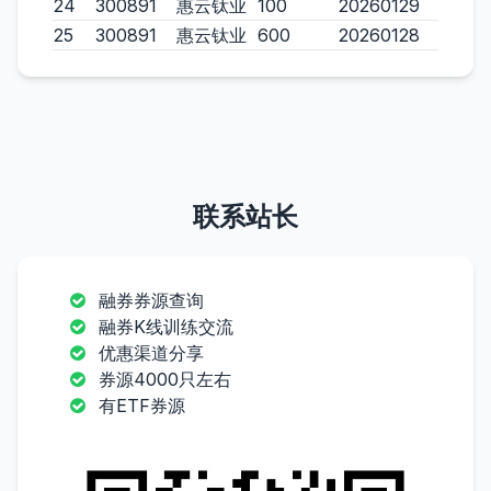
24
300891
惠云钛业
100
20260129
25
300891
惠云钛业
600
20260128
联系站长
融券券源查询
融券K线训练交流
优惠渠道分享
券源4000只左右
有ETF券源