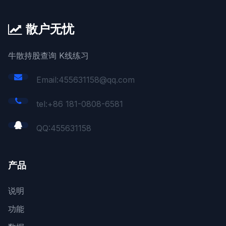
散户无忧
牛散持股查询 K线练习
Email:455631158@qq.com
tel:+86 181-0808-6581
QQ:
455631158
产品
说明
功能