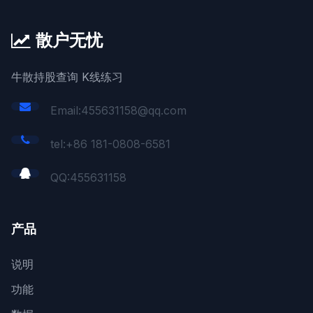
散户无忧
牛散持股查询 K线练习
Email:455631158@qq.com
tel:+86 181-0808-6581
QQ:
455631158
产品
说明
功能