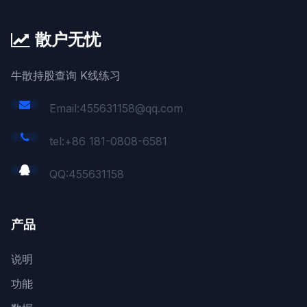
散户无忧
牛散持股查询 K线练习
Email:455631158@qq.com
tel:+86 181-0808-6581
QQ:
455631158
产品
说明
功能