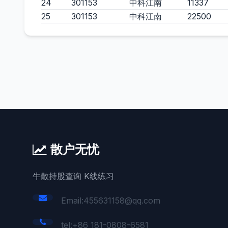
24
301153
中科江南
11337
25
301153
中科江南
22500
散户无忧
牛散持股查询 K线练习
Email:455631158@qq.com
tel:+86 181-0808-6581