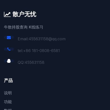
散户无忧
牛散持股查询 K线练习
Email:455631158@qq.com
tel:+86 181-0808-6581
QQ:
455631158
产品
说明
功能