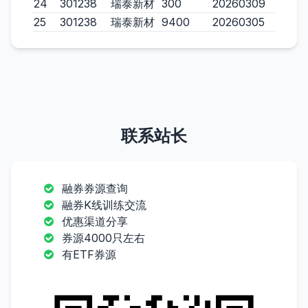
24
301238
瑞泰新材
300
20260309
25
301238
瑞泰新材
9400
20260305
联系站长
融券券源查询
融券K线训练交流
优惠渠道分享
券源4000只左右
有ETF券源