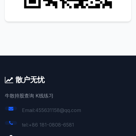
散户无忧
牛散持股查询 K线练习
Email:455631158@qq.com
tel:+86 181-0808-6581