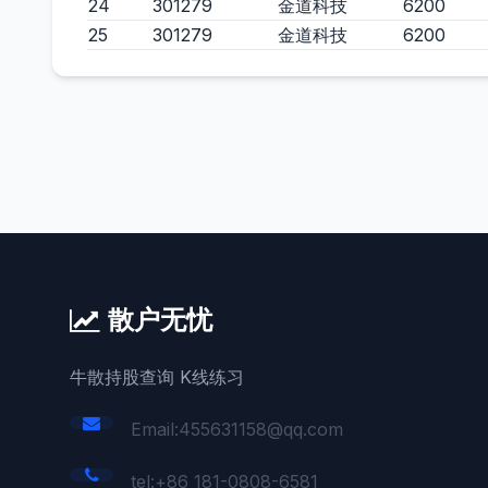
24
301279
金道科技
6200
25
301279
金道科技
6200
散户无忧
牛散持股查询 K线练习
Email:455631158@qq.com
tel:+86 181-0808-6581