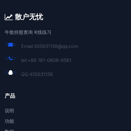
散户无忧
牛散持股查询 K线练习
Email:455631158@qq.com
tel:+86 181-0808-6581
QQ:
455631158
产品
说明
功能