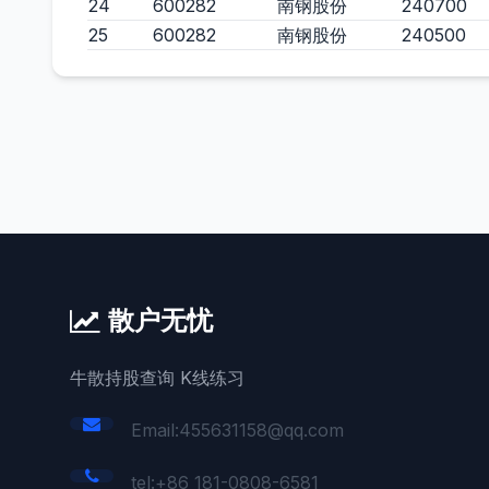
24
600282
南钢股份
240700
25
600282
南钢股份
240500
散户无忧
牛散持股查询 K线练习
Email:455631158@qq.com
tel:+86 181-0808-6581